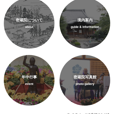
密蔵院について
境内案内
about
guide & information
年中行事
密蔵院写真館
event
photo gallery